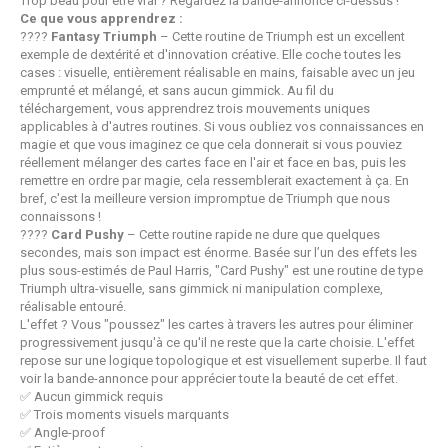
Trop beau pour être vrai ? Regardez la bande-annonce ci-dessus !
Ce que vous apprendrez :
????
Fantasy Triumph
– Cette routine de Triumph est un excellent
exemple de dextérité et d'innovation créative. Elle coche toutes les
cases : visuelle, entièrement réalisable en mains, faisable avec un jeu
emprunté et mélangé, et sans aucun gimmick. Au fil du
téléchargement, vous apprendrez trois mouvements uniques
applicables à d'autres routines. Si vous oubliez vos connaissances en
magie et que vous imaginez ce que cela donnerait si vous pouviez
réellement mélanger des cartes face en l'air et face en bas, puis les
remettre en ordre par magie, cela ressemblerait exactement à ça. En
bref, c'est la meilleure version impromptue de Triumph que nous
connaissons !
????
Card Pushy
– Cette routine rapide ne dure que quelques
secondes, mais son impact est énorme. Basée sur l’un des effets les
plus sous-estimés de Paul Harris, "Card Pushy" est une routine de type
Triumph ultra-visuelle, sans gimmick ni manipulation complexe,
réalisable entouré.
L'effet ? Vous "poussez" les cartes à travers les autres pour éliminer
progressivement jusqu'à ce qu'il ne reste que la carte choisie. L'effet
repose sur une logique topologique et est visuellement superbe. Il faut
voir la bande-annonce pour apprécier toute la beauté de cet effet.
✅ Aucun gimmick requis
✅ Trois moments visuels marquants
✅ Angle-proof