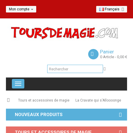
Français
Mon compte
Panier
0
Article
- 0,00 €
Navigation
bascule
Tours et accessoires de magie
La Cravate qui s'Alloooonge
NOUVEAUX PRODUITS
TOURS ET ACCESSOIRES DE MAGIE