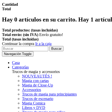
Cantidad
Total
Hay
0
artículos en su carrito.
Hay 1 artícul
Total productos: (tasas incluídas)
Total envío: (sin IVA)
Envío gratuito!
Total (tasas incluídas)
Continuar la compra
Ir a la caja
Buscar
Navegación Toggle
Casa
Categorías
Trucos de magia y accessorios
NOUVEAUTÉS !
Magia con cartas
Magia de Close-Up
Accessorios
Trucos de magia para principiantes
Trucos de escenario
Magia Comica
Libros y DVD