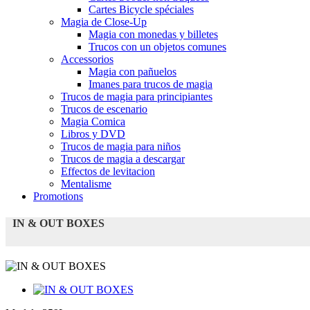
Cartes Bicycle spéciales
Magia de Close-Up
Magia con monedas y billetes
Trucos con un objetos comunes
Accessorios
Magia con pañuelos
Imanes para trucos de magia
Trucos de magia para principiantes
Trucos de escenario
Magia Comica
Libros y DVD
Trucos de magia para niños
Trucos de magia a descargar
Effectos de levitacion
Mentalisme
Promotions
IN & OUT BOXES