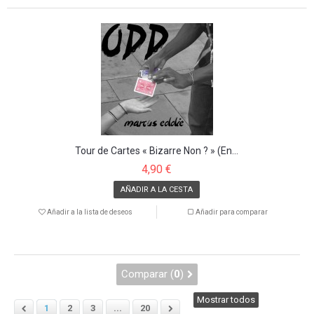
Tour de Cartes « Bizarre Non ? » (En...
4,90 €
AÑADIR A LA CESTA
Añadir a la lista de deseos
Añadir para comparar
Comparar (
0
)
Mostrar todos
1
2
3
...
20