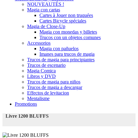
NOUVEAUTÉS !
Magia con cartas
Cartes à Jouer non truquées
Cartes Bicycle spéciales
Magia de Close-Up
Magia con monedas y billetes
Trucos con un objetos comunes
Accessorios
Magia con pañuelos
Imanes para trucos de magia
Trucos de magia para principiantes
Trucos de escenario
Magia Comica
Libros y DVD
Trucos de magia para niños
Trucos de magia a descargar
Effectos de levitacion
Mentalisme
Promotions
Livre 1200 BLUFFS