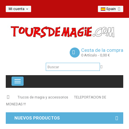
Spain
Mi cuenta
Cesta de la compra
0
Artículo
- 0,00 €
Navegación
Toggle
Trucos de magia y accessorios
TELEPORTACION DE
MONEDAS !!!
NUEVOS PRODUCTOS