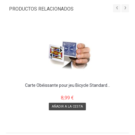
‹
›
PRODUCTOS RELACIONADOS
Carte Obéissante pour jeu Bicycle Standard...
8,99 €
AÑADIR A LA CESTA