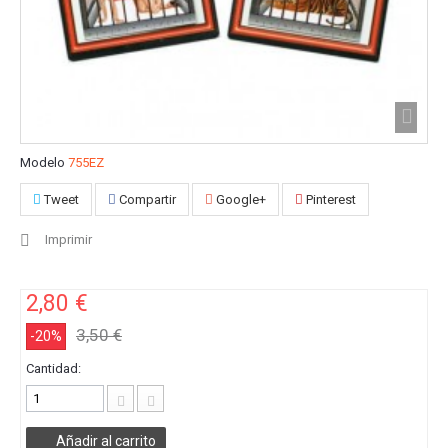
Modelo
755EZ
Tweet
Compartir
Google+
Pinterest
Imprimir
2,80 €
3,50 €
-20%
Cantidad:
Añadir al carrito