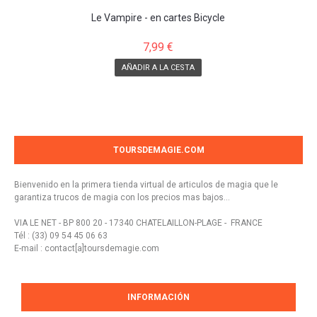
Le Vampire - en cartes Bicycle
7,99 €
AÑADIR A LA CESTA
TOURSDEMAGIE.COM
Bienvenido en la primera tienda virtual de articulos de magia que le
garantiza trucos de magia con los precios mas bajos...
VIA LE NET - BP 800 20 - 17340 CHATELAILLON-PLAGE - FRANCE
Tél : (33) 09 54 45 06 63
E-mail : contact[a]toursdemagie.com
INFORMACIÓN