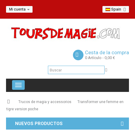
Spain
Mi cuenta
Cesta de la compra
0
Artículo
- 0,00 €
Navegación
Toggle
Trucos de magia y accessorios
Transformer une femme en
tigre version poche
NUEVOS PRODUCTOS