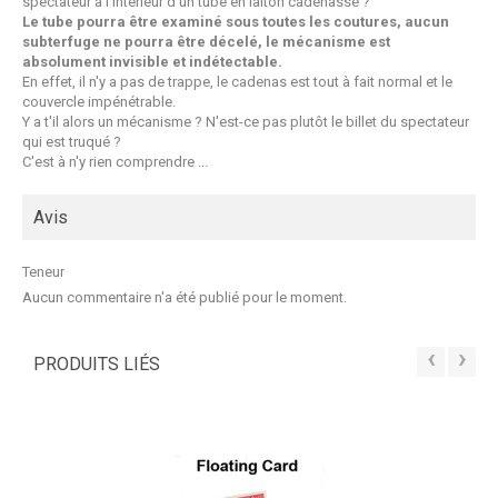
spectateur à l'intérieur d'un tube en laiton cadenassé ?
Le tube pourra être examiné sous toutes les coutures, aucun
subterfuge ne pourra être décelé, le mécanisme est
absolument invisible et indétectable.
En effet, il n'y a pas de trappe, le cadenas est tout à fait normal et le
couvercle impénétrable.
Y a t'il alors un mécanisme ? N'est-ce pas plutôt le billet du spectateur
qui est truqué ?
C'est à n'y rien comprendre ...
Avis
Teneur
Aucun commentaire n'a été publié pour le moment.
‹
›
PRODUITS LIÉS