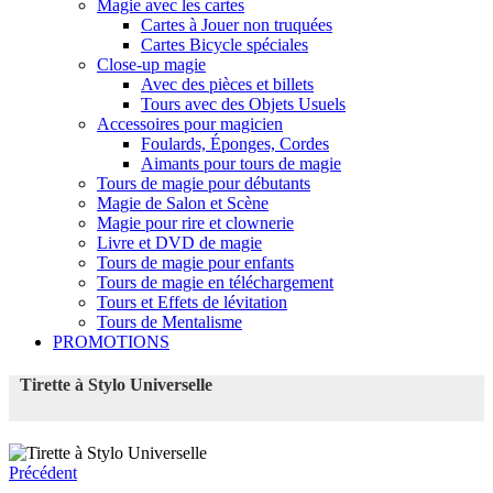
Magie avec les cartes
Cartes à Jouer non truquées
Cartes Bicycle spéciales
Close-up magie
Avec des pièces et billets
Tours avec des Objets Usuels
Accessoires pour magicien
Foulards, Éponges, Cordes
Aimants pour tours de magie
Tours de magie pour débutants
Magie de Salon et Scène
Magie pour rire et clownerie
Livre et DVD de magie
Tours de magie pour enfants
Tours de magie en téléchargement
Tours et Effets de lévitation
Tours de Mentalisme
PROMOTIONS
Tirette à Stylo Universelle
Précédent