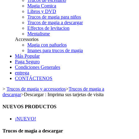
Trucos de escenario
Magia Comica
Libros y DVD
Trucos de magia para niños
Trucos de magia a descargar
Effectos de levitacion
Mentalisme
Accessorios
Magia con pañuelos
Imanes para trucos de magia
Más Popular
Paga Seguro
Condiciones Generales
entrega
CONTÁCTENOS
>
Trucos de magia y accessorios
>
Trucos de magia a
descargar
>
Descargar : Imprima sus tarjetas de visita
NUEVOS PRODUCTOS
¡NUEVO!
Trucos de magia a descargar