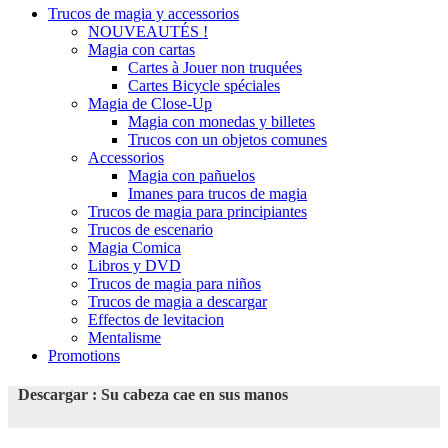
Trucos de magia y accessorios
NOUVEAUTÉS !
Magia con cartas
Cartes à Jouer non truquées
Cartes Bicycle spéciales
Magia de Close-Up
Magia con monedas y billetes
Trucos con un objetos comunes
Accessorios
Magia con pañuelos
Imanes para trucos de magia
Trucos de magia para principiantes
Trucos de escenario
Magia Comica
Libros y DVD
Trucos de magia para niños
Trucos de magia a descargar
Effectos de levitacion
Mentalisme
Promotions
Descargar : Su cabeza cae en sus manos