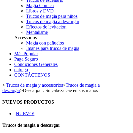
Trucos de escenario
Magia Comica
Libros y DVD
Trucos de magia para niños
Trucos de magia a descargar
Effectos de levitacion
Mentalisme
Accessorios
Magia con pañuelos
Imanes para trucos de magia
Más Popular
Paga Seguro
Condiciones Generales
entrega
CONTÁCTENOS
>
Trucos de magia y accessorios
>
Trucos de magia a
descargar
>
Descargar : Su cabeza cae en sus manos
NUEVOS PRODUCTOS
¡NUEVO!
Trucos de magia a descargar