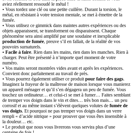
aviez réellement ressoudé le métal !
• Vous tordez une clé ou une petite cuillère. Durant la torsion, le
métal, en résistant à votre tension mentale, se met à émettre de la
fumée.
• Vous utilisez ce gimmick dans maintes autres expériences ou des
objets apparaissent, se transforment ou disparaissent. Chaque
phénomène sera ainsi amplifié par une soudaine et inexplicable
production de fumée
, preuve s’il en fallait, de la réalité de vos
pouvoirs surnaturels.
•
Facile à faire
. Rien dans les mains, rien dans les manches. Rien à
charger. Peut être présenté à n’importe quel moment de votre
numéro.
• Vos mains seront montrées vides avant et après les expériences.
Convient donc parfaitement au travail de près.
• Vous pourrez également utiliser ce produit
pour faire des gags
.
Imaginez la frayeur de la maîtresse de maison lorsque vous manierez
un appareil ménager et qu’il s’en dégagera un peu de fumée. Vous
touchez un ordinateur… et celui-ci se met à fumer… Faites semblant
de tremper vos doigts dans le vin et dites… très bon mais… un peu
corrosif et au même instant s’élèvent quelques volutes de
fumée de
vos doigts
. Et pourquoi ne pas tremper vos doigts dans un verre
rempli « d’acide nitrique » pour prouver que vous êtes insensible à
la douleur… etc.
• Le produit que nous vous livrerons vous servira plus d’une
centaine de fois !