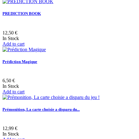
PREDICTION BOOK
12,50 €
In Stock
Add to cart
Prédiction Magique
6,50 €
In Stock
Add to cart
Prémonition, La carte choisie a disparu du...
12,99 €
In Stock